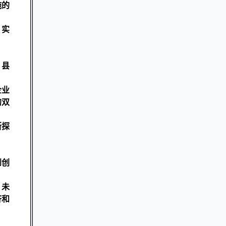
施的
，实
，县
企业
的双
断探
到创
。
。未
济和