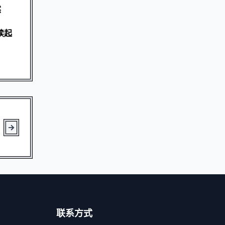
然
读起
联系方式